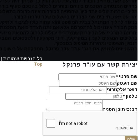
יחד עם זאת, מחוייב הבורר לנמק את פסק הדין כך שניתן יהיה לערער
צדדים המנסחים הסכמים ביניהם ובוחרים לכלול בהסכם סעיף בוררות
הליכי בוררות זולים יותר כיוון שהפנייה לבוררות אינה כרוכה בתשל
יחד עם זאת, חייבים שני הצדדים בתשלום שכר טרחת הבורר.
בניגוד להליך המתנהל בבית המשפט והוא פתוח כולו לציבור ולתיקשו
פסק הבורר איננו יכול להתפרסם אלא אם נתנו הצדדים את הסכמתם
יתרונה המרכזי של הבוררות שהצדדים יכולים לבחור להם את מי שי
בהליכים הנוגעים לקניין במקרקעין, דיני מקרקעין ולסכסוכים 
הנסיון השיפוטי ומהירות הטיפול בסכסוך.
המעוניינים להזמין את הגב' עו"ד עדה פרנקל, המפקחת על רישום מקרקעין
כל הזכויות שמורות | ע
Top
יצירת קשר עם עו"ד פרנקל
שם פרטי
*
שם העסק
דואר אלקטרוני
טלפון
*
הכנס תוכן הפניה
שלח