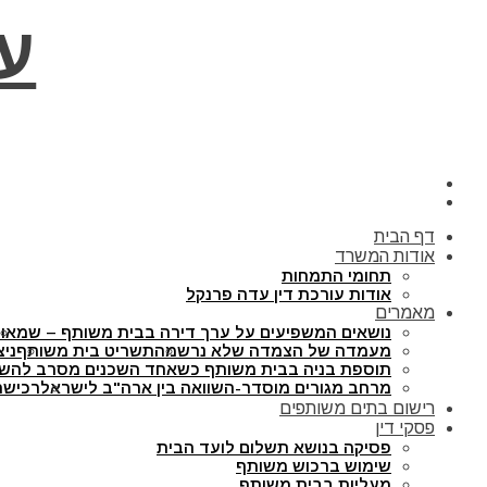
ע
דף הבית
אודות המשרד
תחומי התמחות
אודות עורכת דין עדה פרנקל
מאמרים
נושאים המשפיעים על ערך דירה בבית משותף – שמאו
מעמדה של הצמדה שלא נרשמה
תשריט בית משותף
ניצ
תוספת בניה בבית משותף כשאחד השכנים מסרב להש
מרחב מגורים מוסדר-השוואה בין ארה"ב לישראל
רכישת
רישום בתים משותפים
פסקי דין
פסיקה בנושא תשלום לועד הבית
שימוש ברכוש משותף
מעליות בבית משותף