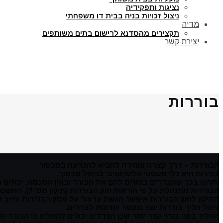
נציגות ותפקידיה
ניצול זכויות בניה בבית דו משפחתי
מדיה
תקצירים מהסדנא לרישום בתים משותפים
יצירת קשר
בוררות
הבוררות – דרך קצרה ומהירה להביא להכרעה בסכסוך
בוררות היא כלי משפטי אלטרנטיבי לניהול סכסוך.
יתרונו בכך שהצדדים בוחרים להם את הבורר ובאין הסכמה, יכולים 
הבוררות מתנהלת על פי הוראות חוק הבוררות (תיקון מס' 2), התשס"ט – 2002 , בדיסקרטיות ובמהירות.
התיקון לחוק הבוררות איפשר הגשת ערעור על פסק הבוררות וחייב א
ניהול הליך בוררות יוצר מספר יתרונות לצדדים.
ההליך בפני בורר קצר יותר שכן הצדדים יכולים להחליט כי הבורר יהי