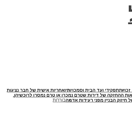
זכויות
תפקידי ועד הבית וסמכויותיו
אחריות אישית של חבר נציגות
ת ההחזקה של דירות שטרם נמכרו או טרם נמסרו לרוכשיהן.
 חיזוק הבניין מפני רעידות אדמה
בוררות