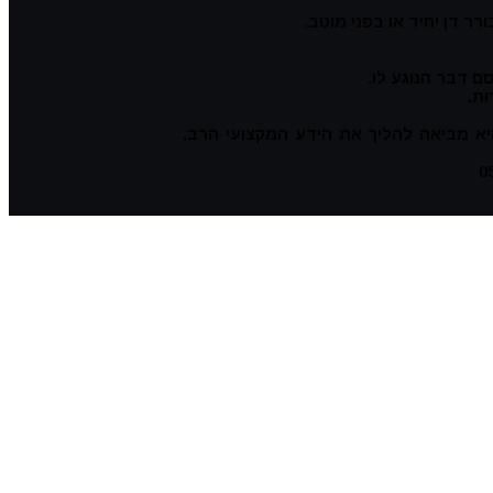
ר דן יחיד או בפני מוטב.
ם דבר הנוגע לו.
ת.
יא מביאה להליך את הידע המקצועי הרב,