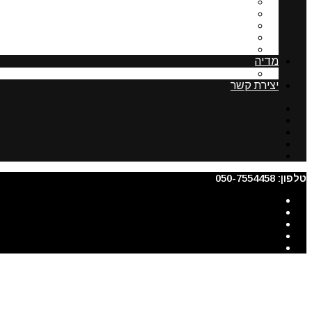
פסיקה בנושא תשלום לועד הבית
שימוש ברכוש משותף
מעליות בבית משותף
נציגות ותפקידיה
ניצול זכויות בניה בבית דו משפחתי
מדיה
תקצירים מהסדנא לרישום בתים משותפים
יצירת קשר
טלפון: 050-7554458