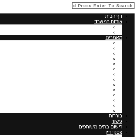
דף הבית
אודות המשרד
תחומי התמחות
אודות עורכת דין עדה פרנקל
מאמרים
נושאים המשפיעים על ערך דירה בבית משותף – שמאו
שדרוג מתקנים בבית משותף
רכישת דירה ורישום זכויות
הליכי רישום זכויות
תפקידי ועד הבית וסמכויותיו
אחריות אישית של חבר נציגות
מעמדה של הצמדה שלא נרשמה
תשריט בית משותף
ניצול זכויות בניה בבית דו משפחתי
חובת החברה הקבלנית לשאת בהוצאות ההחזקה של דירו
תוספת בניה בבית משותף כשאחד השכנים מסרב להש
אפשרויות העומדות בפני בעלי הדירות לשיפוץ בדרך של 
מרחב מגורים מוסדר-השוואה בין ארה"ב לישראל
רכישת נדלן בארצות הברית-נתונים לבדיקה
בוררות
גישור
רישום בתים משותפים
פסקי דין