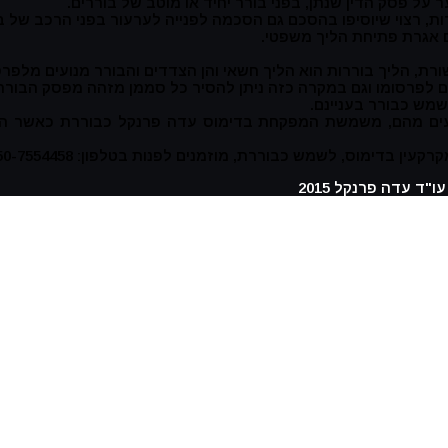
 על פסק הדין שנתן, בפני בורר יחיד או מוטב של בוררים.
, רצוי שיוסיפו בהסכם גם הסכמה לפנייה לערעור בפני הרכב של בור
ום אגרת פתיחת הליך משפטי.
רת, הליך בוררות הוא הליך חשאי והן הצדדים והבורר מנועים מלפרס
 לפרסומו וגם במקרה כזה ניתן להסיר כל סממן מזהה מפסק הבוררו
שמש כבורר בעניינם.
הנובעים מהם, משמשת המפקחת בדימוס עדה פרנקל כבוררת כאשר ה
 בדימוס, לשמש כבוררת, מוזמנים לפנות בטלפון: 050-7554458
ו"ד עדה פרנקל 2015