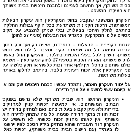
פרק ו' לחוק המקרקעין ביקש להסדיר באופן משפטי את המגורים
בבית משותף, אך החשוב לענייננו ולהבנת הזכויות בבית משותף
הוא העיקרון המשפטי.
העיקרון המשפטי שנקבע בחוק המקרקעין הוא עיקרון הבעלות
המשותפת. הזכות הקניינית משתרעת בכל היקף גבולות החלקה,
בהתאם לחלק היחסי בבעלות, ובלי שניתן להצביע על מקום
מסויים על פי המקרקעין, כמגדיר את הבעלות (סעיף 27 לחוק).
הזכות הקניינית – הבעלות – הנפרדת, מצויה רק ואך ורק בתוך
הדירה פנימה. כל מה שמעבר לקיר ומעבר לדלת הוא רכוש
משותף השייך לכל בעלי הזכויות בחלקה, והעיקרון החל באשר
לרכוש משותף הוא זה הקבוע בסעיף 27 לחוק המקרקעין – משמע
כולם שותפים בהכל ואין לאף אחד זכות כלשהי או חלק כלשהו על
פני המקרקעין אלא זכות רעיונית בלבד, בהתאם לחלקו באותה
בעלות משותפת.
על יסוד העקרון האמור, נתמקד עכשיו בכמה היבטים שקיומם או
אי קיומם עשוי להשפיע על ערך הדירה
:
העיקרון הראשון הוא שבית משותף שלא נרשם בפנקס
הבתים המשותפים, אין למעשה זכויות קניין למחזיקים
בדירות ולא ניתן לקבוע בעלות בהם. ואם למחזיק בדירה יש
זכות חוזית בתוך הדירה פנימה, כל מה שמחוץ לדירה הוא
משותף ואין לאותו מחזיק זכות כלשהי. לא תשפיע על
העיקרון הזה העובדה שהוא מחזיק בידיו הסכם לפיו יירשמו
לו בעתיד (עם רישום הבית כבית משותף), זכויות כאלו