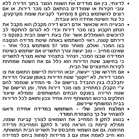
לדעתי, בין אם מודדים את השטח הנוצר בתוך הדירה ללא
עובי הקירות או שמודדים בהתאם לצו מכר דירות, או אם
רוצים להשתמש בתקן 9 (המיועד לקביעת שומת מקרקעין),
כל עוד השיטה אחידה היא עובדת.
הבעייה היא שכאשר אדם רוכש דירה מקבלן הוא מקבל את
הנתון הקבוע בצו מכר דירות וכדי לא לגרום להתקפי לב
לרוכשים האומללים אשר יגלו בעת רישום הבית בפנקס כי
דירתם קטנה, ראוי להשתמש באותה שיטת מדידה הנקובה
בצו המכר. ואולם, מאחר וסע' 57 משתמש בכלי אחר –
שאיננו מחייב – טוב יעשה עורך התשריט אם ישתמש בשיטת
המדידה שבצו המכר, ויצהיר בתצהיר שהוא מצרף לתשריט
כי בחישוב שטח הדירות הוא כלל גם את השטח שמתחת
לקירות החיצוניים של הבית.
אם תדרשו שכך ייעשה, יובאו הדירות לרישום התואם את צו
המכר דירות, לא "יוקטן" שטח הדירות באופן שבעלי הדירות
יתבלבלו בגין ההבדל ברישום על- פי המידע שנמסר להם
ע"י הקבלן כמתחייב מצו מכר דירות מחד, ומן הרישום של
שטח הדירה בפנקס הבתים המשותפים. וממילא שיעור
החלקים ברכוש המשותף יהיה אחיד ונכון ותואם לכל הדירות
בבית המשותף שיירשם.
המלצת הזהב שלי – השתמשו במדידה אחידה ודאגו
להצהיר על כך בהצהרת המודד
.
בנוגע לתקן 9 המחייב את השמאים לצורך קביעת שומה,
ממילא קיימת בו הוראה (סע' 5 לתקן) המחייבת מדידה
מהימנה. גם אם השמאי מתבסס על תשריט הבית המשותף,
הוא חייב לאמת אותו עם 3 מדידות לפחות ביחס למדידה