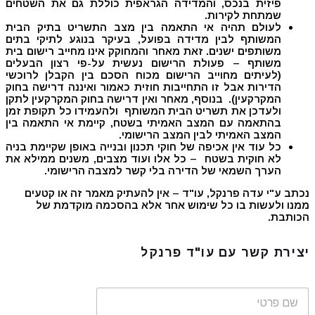
פיזית בנכס, והמדידה הגראפית כוללת גם את השטחים
שמתחת לקירות.
לעולם תהיה אי התאמה בין מצב התשריט בתיק הבית
המשותף לבין מדידה בפועל, בעיקר בנוגע לתיקי בתים
משותפים ישנים. זאת מאחר והמחוקק אינו מחייב רישום בית
משותף – פעולת הרישום נעשית על-פי רצון הבעלים
(לעיתים מחוייב הרישום מכוח הסכם בין הקבלן לרוכשי
הדירות אבל זו התחייבות חוזית כאמור ואיננה דרישה בחוק
המקרקעין). בנוסף, מאחר ואין דרישה בחוק המקרקעין לתקן
ולעדכן את תשריט הבית המשותף ולהעמידו כל תקופת זמן
בהתאמה עם המצב האמיתי בשטח, קיימת אי התאמה בין
המצב האמיתי לבין המצב הרישומי.
כל עוד אין אכיפה של חוקי תכנון ובנייה באופן שקיימת בניה
לא חוקית בשטח – כל אלו ועוד מצבים, משנים ממילא את
הערך השמאי של הדירה בלי קשר למצבה הרישומי.
נכתב ע"י עדה פרנקל, עו"ד – אין להעתיק מאמר זה או קטעים
ממנו ולעשות בו כל שימוש אחר אלא בהסכמה מוקדמת של
הכותבת.
יצירת קשר עם עו"ד פרנקל
ש
ם