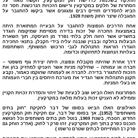
החלקה בשלמות כדרישת חוק המקרקעין, הקשה מאוד על
הסחרות של חלקים במקרקעין ורישום הזכויות הנרכשות. חסר זה
הביא להסדרים חוזיים רבים ומגוונים אשר ביקשו להתגבר על
המגבלה שיצר החוק משנת 1928.
אחת הדרכים הנפוצות להתגבר על הבעייה המתוארת היתה
באמצעות החכרה של זכות בדירה מסויימת שמיקומה הוגדר
בתשריט אשר היווה חלק בלתי נפרד מן העיסקה, תוך השארת
הבעלות בחלקה ובבניין שנבנה עליה בידי הקבלן. בתנאי החכירה
הוגדרו הוראות התנהלות לגבי הרכוש המשותף, השתתפות
בעלויות הנחוצות לתחזוקתו וכדומה.
דרך אחרת שהיתה מקובלת ונפוצה, היתה יצירת גוף משפטי –
חברה או עמותה – שחילקה מניות אשר העניקו למחזיק בהן את
הזכות להתגורר בדירה. לחברה או לעמותה שהוקמו כאמור, נקבע
תקנון התנהלות אשר הגדיר את מערכת היחסים בין חברי העמותה
או בעלי המניות.
הפתרונות האלו הביאו שוב לבעיות של זיהוי והסדרת זכויות הקניין
וממילא לא העניקו זכות בעלות מלאה במקרקעין.
האילוצים האלו הביאו בסופו של דבר לחקיקת "חוק בתים
משותפים" (1952), אך בסופו של דבר, עם חקיקת חוק המקרקעין
החדש, הנוכחי, בשנת 1969, בוטל חוק בתים משותפים וכל הנושא
הוכנס כפרק בתוך חוק המקרקעין. זהו פרק ו' לחוק. (אח"כ הוחק גם
פרק ו'1 המתייחס לבתים שטרם נרשמו )