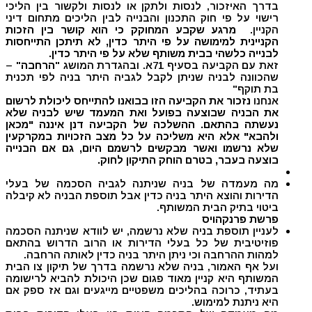
בדרך האיזכור, לנסות ולתקן או לנסות ולקשור בין הליכי
רישוי על פי חוק התכנון והבנייה לבין הליכים מתחום דיני
הקניין.
מרגע שקבע המחוקק כי הוא קושר בין הזכות
הקניינית למימושה על פי היתר כדין, לא תיתכן התייחסות
לבנייה כלשהי בבית משותף שלא על פי היתר כדין.
זאת עם הקביעה בסעיף 71א. ובהגדרת המושג "
הרחבה
" –
שהכוונה לבניה שניתן לקבל לגביה היתר בניה לפי תכנית
בת תוקף"
אנחנו
נזכור את הקביעה הזו בבואנו להתייחס ליכולת לרשום
את הבניה שבוצעה בפועל ואת המעמד שיש לבניה שלא
נעשתה בהתאם. ההשלכה של הקביעה דנן איננה "מכאן
ולהבא" אלא היא משליכה על כל מצב הזכויות במקרקעין
שלא נרשמו ואשר מבקשים לרשמם היום, גם אם הבנייה
בוצעה בעבר, בטרם הוחק התיקון לחוק.
מה מעמדה של בניה שניתנה לגביה הסכמה של בעלי
הדירות והוצא היתר בניה כדין אבל תוספת הבניה לא קיבלה
ביטוי בתיק הבית המשותף.
פרשת פרנקהויס
לעניין תוספת בניה שלא נרשמה, יש לוודא שניתנה הסכמה
פוזיטיבית של כל בעלי הדירות או הרוב הדרוש בהתאם
למהות ההרחבה וכי ניתן היתר בניה כדין לאותה הרחבה.
ועל אף האמור, בניה שלא נרשמה בדרך של תיקון צו הבית
המשותף היא קניין מאוד פגום שכן היכולת להביא לרישומה
בעתיד, כרוכה בהליכים משפטיים מייגעים וגם אז ספק אם
היא ניתנת למימוש.