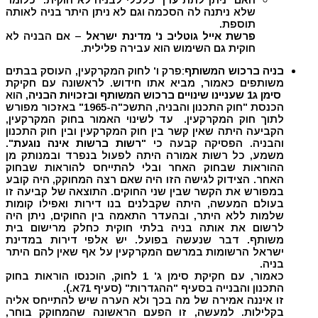
שלא ניתנה לה הסכמה וגם לא ניתן היתר בניה לאותה
תוספת.
פרשת אייל גוטליב נ' מדינת ישראל
– אם הבניה לא
חוקית גם השימוש הוא עבירה פלילית.
בניה ברכוש המשותף
:פרק ו' לחוק המקרקעין, העוסק בבתים
משותפים כאמור, מביא אתו חידוש. לראשונה עם חקיקת
סימן ג1
שעניינו שינויים ברכוש המשותף ובזכויות הבניה
, הוא
הכנסת "חוק התכנון והבניה, התשכ"ה-1965" באזכור מפורש
לתוך חוק המקרקעין. עד לשינוי האמור בחוק המקרקעין,
הקביעה היתה שאין קשר בין חוק המקרקעין ובין חוק התכנון
והבניה. הפסיקה קבעה כי "
רשות ברשות אינה נוגעת
".
משמע, כל רשות אמורה היתה לפעול בנפרד ובמנותק מן
ההוראות שבחוק האחר ובלי להתייחס להוראות שבחוק
האחר. הצידוק לגישה הזו היה שאם רצה המחוקק, היה קובע
במפורש את הקשר שבין שני החוקים. התוצאה של קביעה זו
בעולם המעשה, היתה שקבלנים בנו דירות ואפילו קומות
שלמות ללא היתר, ובהעדר התאמה בין החוקים, ניתן היה
לרשום את אותה בניה בלתי חוקית כחלק מרישום בית
משותף. דבר שנעשה בפועל. יש אלפי דירות במדינת
ישראל הרשומות במרשם המקרקעין על אף שאין להם היתר
בניה.
כאמור, עם חקיקת סימן ג' 1 לחוק, הוכנסו הוראות בחוק
התכנון והבנייה בסעיף "ההגדרות" (סעיף 71א.).
זו איננה אמירה של מה בכך ולא הערה שיש להתייחס אליה
בקלילות. למעשה, זו הפעם הראשונה שהמחוקק בוחר,