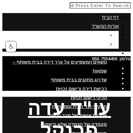
דף הבית
אודות המשרד
תחומי התמחות
אודות עורכת דין עדה פרנקל
מאמרים
טלפון: 050-7554458
נושאים המשפיעים על ערך דירה בבית משותף –
שמאות
שדרוג מתקנים בבית משותף
רכישת דירה ורישום זכויות
הליכי רישום זכויות
עו"ד עדה
תפקידי ועד הבית וסמכויותיו
אחריות אישית של חבר נציגות
פרנקל
מעמדה של הצמדה שלא נרשמה