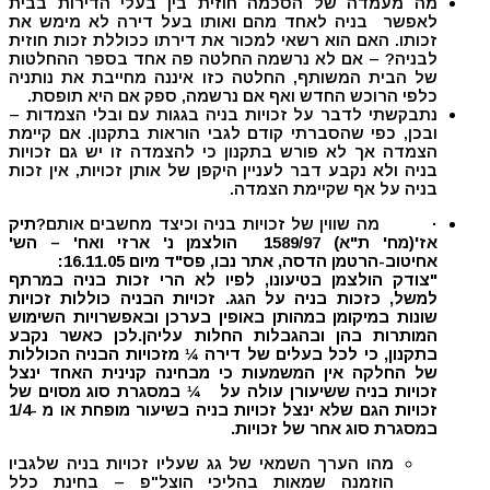
מה מעמדה של הסכמה חוזית בין בעלי הדירות בבית
לאפשר בניה לאחד מהם ואותו בעל דירה לא מימש את
זכותו. האם הוא רשאי למכור את דירתו ככוללת זכות חוזית
לבניה? – אם לא נרשמה החלטה פה אחד בספר ההחלטות
של הבית המשותף, החלטה כזו איננה מחייבת את נותניה
כלפי הרוכש החדש ואף אם נרשמה, ספק אם היא תופסת.
נתבקשתי לדבר על זכויות בניה בגגות עם ובלי הצמדות –
ובכן, כפי שהסברתי קודם לגבי הוראות בתקנון. אם קיימת
הצמדה אך לא פורש בתקנון כי להצמדה זו יש גם זכויות
בניה ולא נקבע דבר לעניין היקפן של אותן זכויות, אין זכות
בניה על אף שקיימת הצמדה.
·
מה שווין של זכויות בניה וכיצד מחשבים אותם?
תיק
א
ז
'
(מח' ת"א) 1589/97
הולצמן נ' ארזי ואח' – הש'
אחיטוב-הרטמן הדסה,
אתר נבו, פס"ד מיום 16.11.05
:
"צודק הולצמן בטיעונו, לפיו לא הרי זכות בניה במרתף
למשל, כזכות בניה על הגג. זכויות הבניה כוללות זכויות
שונות במיקומן במהותן באופין בערכן ובאפשרויות השימוש
המותרות בהן ובהגבלות החלות עליהן.לכן כאשר נקבע
בתקנון, כי לכל בעלים של דירה ¼ מזכויות הבניה הכוללות
של החלקה אין המשמעות כי מבחינה קנינית האחד ינצל
זכויות בניה ששיעורן עולה על ¼ במסגרת סוג מסוים של
זכויות הגם שלא ינצל זכויות בניה בשיעור מופחת או מ
-1/4
ב
מסגרת סוג אחר של זכויות.
מהו הערך השמאי של גג שעליו זכויות בניה שלגביו
הוזמנה שמאות בהליכי הוצל"פ – בחינת כלל