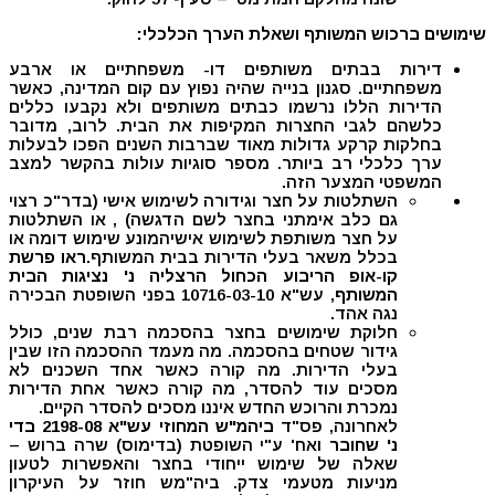
שימושים ברכוש המשותף ושאלת הערך הכלכלי:
דירות בבתים משותפים דו- משפחתיים או ארבע
משפחתיים. סגנון בנייה שהיה נפוץ עם קום המדינה, כאשר
הדירות הללו נרשמו כבתים משותפים ולא נקבעו כללים
כלשהם לגבי החצרות המקיפות את הבית. לרוב, מדובר
בחלקות קרקע גדולות מאוד שברבות השנים הפכו לבעלות
ערך כלכלי רב ביותר. מספר סוגיות עולות בהקשר למצב
המשפטי המצער הזה.
השתלטות על חצר וגידורה לשימוש אישי (בדר"כ רצוי
גם כלב אימתני בחצר לשם הדגשה) , או השתלטות
על חצר משותפת לשימוש אישיהמונע שימוש דומה או
בכלל משאר בעלי הדירות בבית המשותף.
ראו פרשת
קו-אופ הריבוע הכחול הרצליה נ' נציגות הבית
המשותף
, עש"א 10716-03-10 בפני השופטת הבכירה
נגה אהד.
חלוקת שימושים בחצר בהסכמה רבת שנים, כולל
גידור שטחים בהסכמה. מה מעמד ההסכמה הזו שבין
בעלי הדירות. מה קורה כאשר אחד השכנים לא
מסכים עוד להסדר, מה קורה כאשר אחת הדירות
נמכרת והרוכש החדש איננו מסכים להסדר הקיים.
לאחרונה, פס"ד
ביהמ"ש המחוזי עש"א 2198-08 בדי
נ' שחובר
ואח' ע"י השופטת (בדימוס) שרה ברוש –
שאלה של שימוש ייחודי בחצר והאפשרות לטעון
מניעות מטעמי צדק. ביה"מש חוזר על העיקרון