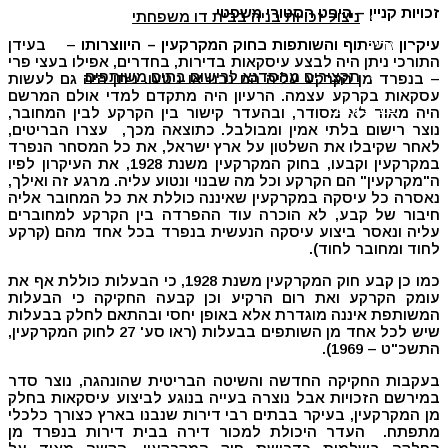
זכויות קניין – היבט הסטורי משפטי
ניצול זכויות בניה בבית דו משפחתי
עיקרון השיתוף והשותפות בחוק המקרקעין – היווצרותו
– בעידן
מדיה
התורכי ניתן היה לבצע עיסקאות בדירות, בחדרים, אפילו בעצי פרי
תקצירים מהסדנא לרישום בתים משותפים
– בנפרד מן הקרקע עליה הם נבנו או ניטעו. ניתן היה גם לעשות
עסקאות בקרקע עצמה. הרעיון היה מתקדם למדי אולם המרשם
יצירת קשר
היה מאוד לא מסודר, ובהעדר קישור בין הקרקע לבין המחובר,
נוצר רישום בלתי אמין ומבולבל. כתוצאה מכך, עצרו הבריטים,
לאחר שקיבלו את השלטון על ארץ ישראל, את כל המסחר הנפרד
במקרקעין וקבעו, בחוק המקרקעין משנת 1928, את העיקרון לפיו
ה"מקרקעין" הם הקרקע וכל מה שבנוי ונטוע עליה. מרגע זה ואילך,
נאסרה כל עיסקה במקרקעין שאיננה כוללת את כל המחובר אליה
חיבור של קבע, לא הוכרה עוד ההפרדה בין הקרקע למחוברים
עליה ונאסר ביצוע עיסקה הנעשית בנפרד בכל אחד מהם (קרקע
לחוד ומחובר לחוד).
כמו כן קבע חוק המקרקעין משנת 1928, כי הבעלות כוללת אף את
עומק הקרקע ואת רום הרקיע וכן קבעה החקיקה כי הבעלות
המשותפת איננה מוגדרת אלא באופן יחסי ובהתאם לחלק בבעלות
שיש לכל אחד מן השותפים בבעלות (ראו סע' 27 לחוק המקרקעין,
התשכ"ט – 1969).
בעקבות החקיקה החדשה והשיטה הבריטית שהונהגה, נוצר סדר
במירשם הזכויות אבל נוצרה בעייה בנוגע לביצוע עיסקאות בחלק
מן המקרקעין, בעיקר בבתים רבי דירות שנבנו בארץ כצורך כלכלי
מתפתח. העדר היכולת למכור דירה בבית דירות בנפרד מן