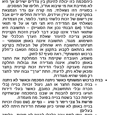
כיהסכמה כזו יכולה להינתן בין צדדים ישירים אך היא
לא מחייבת את מי שיבוא אח"כ, חליפו של המסכים.
בסוגייה הזו נשאלתי, מה קורה עם גדר הנמצאת
במקרקעין זה עידן ועידנים, הדירות החליפו ידיים אבל
אין רישום של זכות כלשהי בחצר. כלומר, אין הצמדות.
נשאלתי אם המדידה היא חצי חצי או על פי תוואי
הגדר (אם הבנתי נכון את הסוגייה) – התשובה היא
שתוואי הגדר איננו קובע דבר לעניין הזכות הקניינית
ומכאן צריכה להיגזר שאלת הערך הכלכלי של
השימוש. מנגד, התשובה איננה באופן אוטומטי –
חצי/חצי.התשובה היא שהחלק של הבעלות בקרקע
הוא בהתאם לקבוע בתקנון או בנסח הטאבו כ"חלק
ברכוש המשותף", ראה סעיף 57 לחוק.
משמע, העובדה שקיימת גדר המחלקת את החצר
באופן כלשהו, איננה מגדירה את גבולות החלקה
ואיננה מעניקה לבעלי הדירות זכות קניינית בחצר
ומכאן שלא ניתן, לדעתי, התת "ערך" גבוה יותר לחצר
רק מפני שהיא מגודרת.
בניה ברכוש המשותף כאשר ניתנה הסכמה וכאשר לא ניתנה
בניה בשטח החצר או הגג, ניצול זכויות בנייה (בלי
הכרה ובלי התחשבות, כמובן), כאשר בעלי דירות
הגיעו ביניהם להבנות או שבנו בהסכמה שבשתיקה
וקיימת כבר בשטח בנייה בפועל. מה מעמדה.
פרשת גל צבי רימר נ' טויג – נוף ים
. (שם נוצלו זכויות
בנייה באופן לא שוויוני כיוון שאחת הדירות היתה ללא
בעלים)
האם ניתן לתת ערך כלכלי לבניה לא חוקית. כלומר