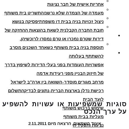
שימוש ברכוש משותף
אחריות אישית של חבר נציגות
פסקי דין
מעליות בבית משותף
מעמדה של הצמדה שלא נרשמה
תשריט בית משותף
נציגות ותפקידיה
ניצול זכויות בניה בבית דו משפחתי
פסיקה בנושא
ניצול זכויות בניה בבית דו משפחתי
חובת החברה הקבלנית לשאת בהוצאות ההחזקה של
מדיה
דירות שטרם נמכרו או טרם נמסרו לרוכשיהן.
תקצירים מהסדנא לרישום בתים משותפים
תוספת בניה בבית משותף כשאחד השכנים מסרב
יצירת קשר
להשתתף בעלותה
אפשרויות העומדות בפני בעלי הדירות לשיפוץ בדרך
של חיזוק הבניין מפני רעידות אדמה
מרחב מגורים מוסדר-השוואה בין ארה"ב לישראל
רכישת נדלן בארצות הברית-נתונים לבדיקה
תשלום
לועד הבית
סוגיות שמשפיעות או עשויות להשפיע
שימוש ברכוש משותף
על ערך הנכס
מעליות בבית משותף
איגוד השמאים, הרצאה מיום 2.11.2011
נציגות ותפקידיה