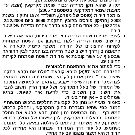
תקן 9 שהוא תקן מדידה עבור שומת מקרקעין (הוצא ע"י
מועצת שמאי המקרקעין בספטמבר 2006),
צו מכר דירות (טופס של מפרט), תשל"ד-1974 ותיקונו בשנת
2008 [התיקון פורסם בקובץ התקנות 6649 ביום 24.2.2008,
עמ' 532]– כל אחד מהם קובע בדרך אחרת מדידה של שטח
דירה.
לעניין מדידת שטח הדירה בצו מכר דירות, ההוראה היא כי
בחישוב שטח הדירה ילקח בחשבון גם השטח שמתחת
לקירות החיצוניים של הדירה ומשכך קיימת לכאורה אי
התאמה בין דרך חישוב שטח הדירה בצו המכר לבין ההוראה
שבסעיף 57 אשר קובעת אי מדידת השטח שמתחת לקירות
החיצוניים.
כדי לפתור את אי ההתאמה הלכאורית
:
ההגדרה בסע' 57(א) סיפא קובעת "זולת אם נקבע בתקנון
שיעור אחר". ניתן אם כן לקבוע שהמדידה תהיה בהתאם
לצו המכר דירות והשיעור ייקבע בהתאם. זו למעשה החלטה
של המודד ושל בעל המקרקעין ושל עורך הדין. חשוב להבין
את השוני בין השניים כדי לדעת איך לפעול. ברגע
שמחליטים – אין יותר בעייה.
כאמור, סעיף 57 נותן כלי לקביעת החלקים ברכוש המשותף.
המנה כפי שהיא מוגדרת בחוק המקרקעין, והחלק ברכוש
המשותף – הם מבטאים נתון זהה, הבא לבטא את החלק
המתמטי בבעלות במקרקעין. לכן שיעורו של החלק ברכוש
המשותף, לא משתנה בהתאם להחלטה באיזה כלי מתמטי
נשתמש. כל עוד דרך המדידה שבחרנו היא אחידה לכל
הדירות היא תיצור מנגנון קביעה אחיד.