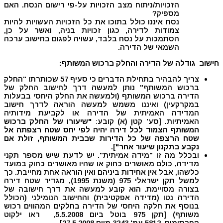
הזכויות/ניתוח מצב הזכויות על-פי רישום הנסח. האם
מספיק?
נסח איננו כולל בתוכו את כל הזכויות העשויות להיות
צמודות לדירה, כגון זכויות בניה, ואשר על כן,
הסתמכות על נסח בלבד, עשויה לפגום בחישוב ערכה
השמאי של הדירה.
חישוב
ג
ודלה של הדירה והחלק ברכוש המשותף:
צריך להבהיר בתחילת הדברים כי סעיף 57 שכותרתו "החלק
ברכוש המשותף" נותן למעשה דרך לחישוב החלק של
הדירה ברכוש המשותף (ולמעשה את החלק היחסי בבעלות
במקרקעין) ואיננו משמש למעשה הוראה לדרך חישוב
המדידה האמיתית של הדירה או לקביעת מידותיה
האמיתיות. [סע' קטן (א) קובע:
"שיעורו של החלק ברכוש
המשותף הצמוד לכל דירה יהיה לפי יחס שטח רצפתה אל
שטח הרצפה של כל הדירות שבבית המשותף, זולת אם
נקבע בתקנון שיעור אחר"
].
ובכלל מה זו "מידה אמיתית". יש לדעת שיש מספר תקני
מדידה, כולם מאושרים כחוק או שהיו מאושרים כחוק במועד
כלשהו, אבל אין אחידות ביניהם ואין הוראה אחת מחייבת. כך
למשל תקן ישראלי 975 (משנת 1995), מגדיר שטח דירה
בצורה מסויימת. הוא קובע למעשה את דרך חישובה של
הדירה נטו (מדידה אפקטיבית) והחישוב הנומילני (הכולל
בנוסף את חלקה היחסי של הדירה בחלקים המהווים רכוש
משותף) [תקן 975 בוטל ביום 5.5.2008, ראו ילקוט
הפרסומים 5812 עמ' 3243 מיום 27.5.2008].