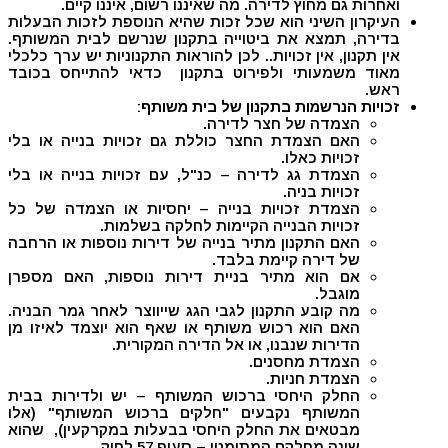
ואחרות גם מחוץ לדירה. מה שאיננו רשום, איננו קיים.
העיקרון השיני הוא שכל זכות שהיא הנוספת לזכות הבעלות
בדירה, תמצא את ביטוייה בתקנון שנרשם לבית המשותף.
אין תקנון, אין זכויות.. לכן להוראות התקנוניות יש ערך כלכלי
מאוד משמעותי ולפירוט בתקנון כדאי להתייחס בכובד
ראש.
זכויות הנרשמות בתקנון של בית משותף
:
הצמדה של חצר לדירה.
האם הצמדת החצר כוללת גם זכויות בנייה או בלי
זכויות כאלו.
הצמדת גג לדירה – כנ"ל, עם זכויות בנייה או בלי
זכויות בניה.
הצמדת זכויות בנייה – יחסיות או הצמדה של כל
זכויות הבנייה הקיימות לחלקה בשלמות.
האם התקנון מתיר בנייה של דירות נוספות או הרחבה
של דירה קיימת בלבד.
אם הוא מתיר בניית דירות נוספות, האם מספרן
מוגבל.
מה קובע התקנון לגבי הגג שייווצר לאחר גמר הבניה.
האם הוא רכוש משותף או שאף הוא יוצמד לאיזו מן
הדירות שנבנו, או אל הדירה המקורית.
הצמדת מחסנים.
הצמדת חניות.
החלק היחסי ברכוש המשותף – יש ולדירות בבית
המשותף נקבעים "חלקים ברכוש המשותף" (אלו
מבטאים את החלק היחסי בבעלות במקרקעין), שהוא
שונה מחלקם המתימטי – סעיף 57 לחוק.