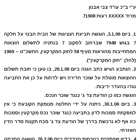
ע"י ב"כ עו"ד צבי אבנון
מרח' XXXXX רעות 71908
ביום 3.1.06, הוגשה תביעת הנציגות של הבית הבנוי על חלקה
7 בגוש 7948 שברחוב לסקוב 7 בנתניה לתשלום הוצאות
המתחייבות מהוראות סעיף 58 לחוק המקרקעין, התשכ"ט – 1969
(להלן: "חוק המקרקעין").
הנתבע הגיש כתב הגנה ביום 26.1.06, בו טען כי חובת תשלום
ההוצאות מוטלת על שוכר הדירה ויש לדחות על כן את התביעה
נגדו בהעדר יריבות.
הוגשה כמו כן הודעת צד ג' כנגד שוכר הנכס.
ביום 30.1.06, ניתנה על ידי החלטה מנומקת הקובעת כי אין
למפקחת סמכות לדון בתביעה כנגד שוכר נכס מקרקעין וסמכות
כזו אף לא נרכשת בדרך של הודעת צד ג' מכח תקנות סדר הדין
האזרחי.
בדיון שהתקיים בנוכחות הצדדים ביום 26.2.06, הושגה הסכמה