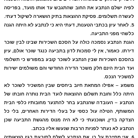
לפיה ישלם הנתבע את החוב שהתגבש עד אותו מועד, בפריסה
לעשרה תשלומים. פסיקת ההוצאות בתיק הושארה לשיקול דעתי.
לאחר עיון בכתבי הטענות, דעתי היא כי לנתבע לא היתה הגנה
כלשהי מפני התביעה.
הגנת הנתבע נסמכה כולה על הסכם השכירות שבינו לבין שוכר
דירתו. כאמור, אין לי סמכות לדון בתביעה כנגד שוכר אולם, עיון
בהסכם השכירות שבין הנתבע לשוכר קובע במפורש כי תשלומי
ועד הבית הינם חלק משכר הדירה החודשי והם משולמים ישירות
למשכיר הנכס.
משמע – אפילו המחאת חיוב ביחסים שבין המשכיר לשוכר לא
היתה כלל וחובת תשלום ההוצאות לועד הבית נותרה חובתו של
הנתבע – העובדה שהנתבע בחר להתנער מחובותיו כלפי הבית
המשותף, הטילה עול כספי על בעלי הדירות האחרים, בלי כל
הצדקה בדין, ושוכנעתי כי לא היה מנוס מהגשת התביעה שכן
הנתבע לא נעתר לפניות הרבות שנעשו אליו בכתב.
אני מחייבת על כן, את הנתבע לשלם לתובעת בגין הוצאותיה