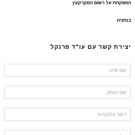
המפקחת על רשום המקרקעין
בנתניה
יצירת קשר עם עו"ד פרנקל
ש
ם
פ
ר
ש
ט
ם
י
ה
*
ע
ד
ס
ו
ק
א
ר
ט
א