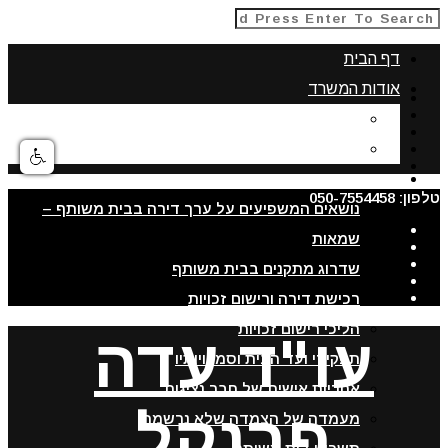
דף הבית
אודות המשרד
תחומי התמחות
אודות עורכת דין עדה פרנקל
מאמרים
טלפון: 050-7554458
נושאים המשפיעים על ערך דירה בבית משותף –
שמאות
שדרוג מתקנים בבית משותף
רכישת דירה ורישום זכויות
הליכי רישום זכויות
עו"ד עדה
תפקידי ועד הבית וסמכויותיו
אחריות אישית של חבר נציגות
פרנקל
מעמדה של הצמדה שלא נרשמה