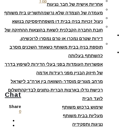
שימוש ברכוש משותף
Top
אחריות אישית של חבר נציגות
פסקי דין
מעליות בבית משותף
מעמדה של הצמדה שלא נרשמה
תשריט בית משותף
נציגות ותפקידיה
ניצול זכויות בניה בבית דו משפחתי
פסיקה בנושא
ניצול זכויות בניה בבית דו משפחתי
חובת החברה הקבלנית לשאת בהוצאות ההחזקה של
מדיה
דירות שטרם נמכרו או טרם נמסרו לרוכשיהן.
תקצירים מהסדנא לרישום בתים משותפים
תוספת בניה בבית משותף כשאחד השכנים מסרב
יצירת קשר
להשתתף בעלותה
אפשרויות העומדות בפני בעלי הדירות לשיפוץ בדרך
של חיזוק הבניין מפני רעידות אדמה
מרחב מגורים מוסדר-השוואה בין ארה"ב לישראל
רכישת נדלן בארצות הברית-נתונים לבדיקה
תשלום
Chat
לועד הבית
Share
שימוש ברכוש משותף
0
מעליות בבית משותף
נציגות ותפקידיה