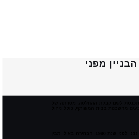
בניין מפני
המתכנסת לשם קבלת ההחלטה. מטרתה של
עים מהשכנות בבית המשותף, כולל ניהול
תוכנית המתאר הארצית לחיזוק בתים מפני רעידות אדמה, הידועה בכינוי "תמ"א 38", מאפשרת לבצע חיזוק של בתים קיימים אשר נבנו לפני שנת 1980. הבחירה באילו מבין