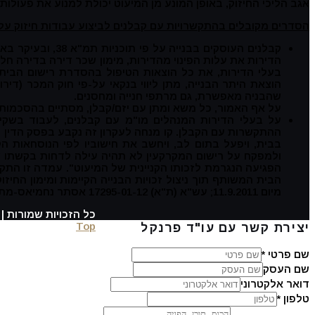
אגב הליכי החיזוק, באופן המונע מן המיעוט יכולת למנוע את פעולות ה
הסדרים מקובלים בהתקשרויות עם קבלנים לביצוע עבודות חיזוק על-פי
קבלנים העוסקים ב
הדירות את עלות הפינוי מהדירות, מימון שכר דירה בדירה ח
בעלי הדירות, את כל הוצאות הטיפול בהסדרת רישום הבית ה
הוצאת היתר הבנייה, מתן ליווי בנקאי על-פי חוק המכר (דיר
שהבניה מאפשרת, גם מרתפי חנייה ומחסנים.
על אף האמור, כל משא ומתן עם יזם/קבלן, מסתיים בהסכמות
על בעלי הדירות המנהלים מו"מ עם קבלנים, לעבוד בשקי
ולמפקח על רישום המקרקעין לא תהיה עילה לדחות בקשתו של 
הפגיעה הנגרמת לזכותו הקניינית של המיעוט". עמדה זו ה
מיום 11.9.2011; עש"א (ת"א) 17295-01-12 אסתר נחמיאס-מתוק נ' עמנואל סמולק ואח' מיום 2.4.2012).
כל הזכויות שמורות | ע
Top
יצירת קשר עם עו"ד פרנקל
שם פרטי
*
שם העסק
דואר אלקטרוני
טלפון
*