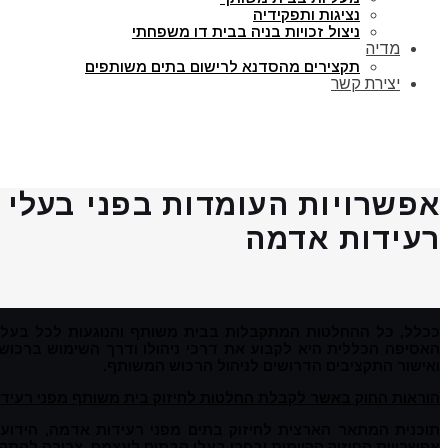
נציגות ותפקידיה
ניצול זכויות בניה בבית דו משפחתי
מדיה
תקצירים מהסדנא לרישום בתים משותפים
יצירת קשר
אפשרויות העומדות בפני בעלי ה
רעידות אדמה
ככלל, כל ההחלטות המתקבלות בבית משותף והנוגעות לכל בעל
האסיפה הכללית היא לקבוע את דרכי ניהולו ודרך השימוש ברכוש
ואישור התקציבים הדרושים לניהול הרכוש המשותף.
הוראות החוק באשר לקבלת החלטות לחיזוק בית משותף מפני רעיד
אפשרויות החיזוק הקיימות יבחרו בעלי הבתים לעצמם, צריכה להתק