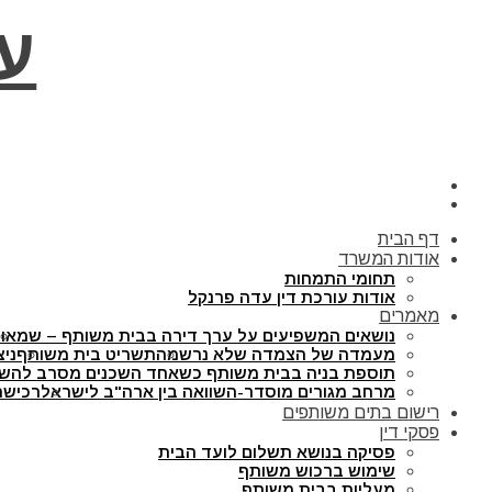
ע
דף הבית
אודות המשרד
תחומי התמחות
אודות עורכת דין עדה פרנקל
מאמרים
נושאים המשפיעים על ערך דירה בבית משותף – שמאו
מעמדה של הצמדה שלא נרשמה
תשריט בית משותף
ניצ
תוספת בניה בבית משותף כשאחד השכנים מסרב להש
מרחב מגורים מוסדר-השוואה בין ארה"ב לישראל
רכישת
רישום בתים משותפים
פסקי דין
פסיקה בנושא תשלום לועד הבית
שימוש ברכוש משותף
מעליות בבית משותף