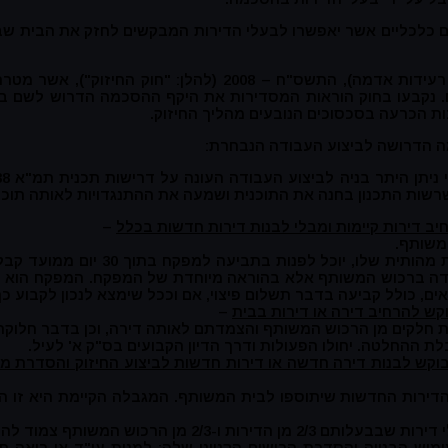
וחקו במקביל או בעקבות תמ"א 38, יצרו תמריצים כלכליים אשר יאפשרו לבעלי הדירות המבקשי
בנוסף ובמקביל, הוחק חוק המקרקעין (חיזוק בתים משותפים מפני רעידות אד
נקבעו בחוק הוראות המסדירות את היקף ההסכמה הדרוש לשם ביצ
ות הכרעה בסכסוכים הנובעים מהליך החיזוק.
 שרשות התכנון בחנה את התוכנית ושמעה את ההתנגדויות לאותה תוכנ
ב דירות קיימות ומבלי לבנות דירות חדשות בכלל
–
משותף.
* בעל דירה המתנגד לביצוע פעולות אלו וטוע
ודה ברכוש המשותף אלא בהוראה מיוחדת של המפקח. המפקח הוא ז
, כולל קביעה בדבר תשלום פיצוי, אם וככל שימצא לנכון לקבוע כך
קש להרחיב דירה או דירות בבית
–
וקש לבנות דירה חדשה או דירות חדשות לביצוע החיזוק והסדרת מ
ף צמוד להם, כפוף לשמיעת המתנגדים.
וש הבנייה והסדרת הרישום הקנייני שלה; למנות עו"ד או רואה ח