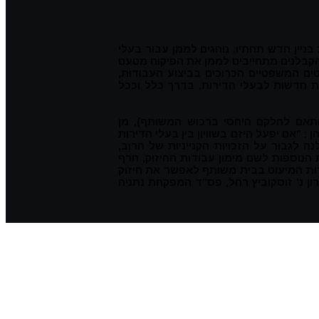
ן הקיים ובניית בניין חדש תחתיו, נוהגים לממן עבור בעלי
הקבלנים מתחייבים לממן את הפיקוח מטעם
טים המשפטיים הכרוכים בביצוע העבודות,
רות חדשות לבעלי הדירות, בדרך כלל וככל
התאם לחלקם היחסי ברכוש המשותף), מן
צבי אורון מפיו של כב' השופט י. כהן : "אם יפעל היזם בשוויון בין בעלי הדירות
כויות הקניין של המיעוט לא תוכלנה לגבור על הזכויות הקנייניות של הרוב,
הנוספות לשם מימון עבודות החיזוק, חרף
ות המיעוט בבית משותף לאפשר את חיזוק
יות הבנייה הקיימות ומימון החיזוק באמצעות מכירת זכויות אלו לקבלן. (ראו למשל תיק 20/11 פרי אהרון נ' זוסקוביץ רחל, פס"ד המפקחת נתניה