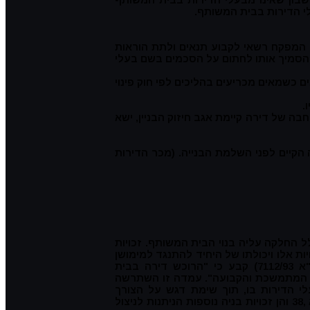
י הדירות בבית המשותף.
 המפקח רשאי לקבוע תנאים ולתת הוראות
ולהסמיך אותו לחתום על הסכמים בשם בעלי
ם כשמאים מכריעים בהליכים לפי חוק פינוי
.
 של דירה קיימת אגב חיזוק הבניין, ישא
קיים לפני השלמת הבנייה. (מכר הדירות
כלל החלקה עליה בנוי הבית המשותף. זכויות
ת אלו ויכולתו של היחיד להתנגד למימושן
בבית משותף, נתונה לפרשנות משפטית. בית המשפט העליון, מפיו של כב' השופט חשין, בפסק הדין הידוע כפרשת צודלר (רע"א 7112/93) קבע כי "הרוכש דירה בבית
פית המתמשכת והקבועה". עמדה זו השתרשה
 הדירות בו, תוך שימת דגש על הצורך
הקולקטיבי. עמדה זו קיבלה ביטוי מודגש בחוק החיזוק המאפשר לבעלי הדירות לקבל החלטות בדבר ניצול אחוזי הבניה הן מכוח תמ"א ,38 והן זכויות בניה נוספות הניתנות לניצול