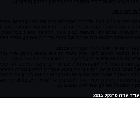
בניה (ראו למשל דברי ההסבר להצעת חוק החיזוק (תיקון 2)).
 תמ"א 38:
בנייה על פי תוכניות תמ"א 38, ובעיקר באותם מקרים בהם בעלי הדירות מסכימים להריסת הבניי
לופית דומה למשך תקופת הבנייה והחזרה לדירות החדשות שתבננה. 
משותף, מימון ליווי משפטי עבור בעלי הדירות וטיפול בכל ההיב
ות) להבטחת רכושם וזכויותיהם של בעלי הדירות וכמובן, בניית די
 ההדדיות שהושגו על-ידי הצדדים עצמם.
פות מלאה ולדאוג לכך שכל בעלי הדירות נהנים באופן שווה (ב
ההתקשרות עם הקבלן. קו מנחה לעקרון זה נקבע בפסק הדין ע"א (חי) 899-03-09 שרה קלצ'וק נ' 
בבית, ויפעל בתום לב, ויחשב את חישוביו לפי הנוסחאות הקבועות בסעיף 5 ל"חוק החיזוק", ז
הרוב לכפות על המיעוט את ביצוע עבודות החיזוק ובניית הדירות 
תקבלה כעמדה המאפיינת את גישת המפקחים בבואם לבחון את התנגד
הבית המשותף תוך ניצול זכו
ו"ד עדה פרנקל 2015