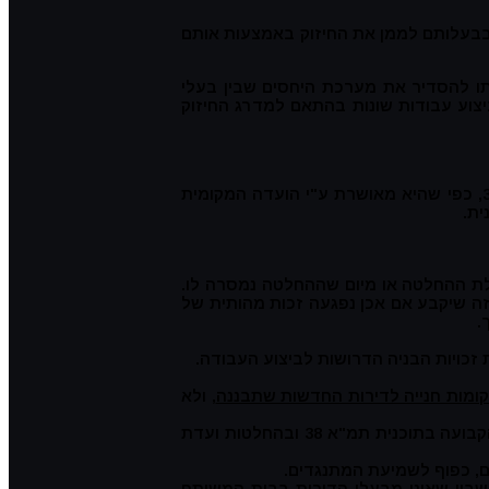
ם לחזק את הבית שבבעלותם לממן את החיזוק באמצעות אותם
מה), התשס"ח – 2008 (להלן: "חוק החיזוק"), אשר מטרתו להסדיר את מערכת היחסים שבין בעלי
וע עבודות שונות בהתאם למדרג החיזוק
נקודת המוצא לכל אחת מן הפעולות המנויות ב"חוק החיזוק" היא כי ניתן היתר בניה לביצוע העבודה העונה על דרישות תכנית תמ"א 38, כפי שהיא מאושרת ע"י הועדה המקומית
ית.
ן כי נפגעה זכות מהותית שלו, יוכל לפנות בתביעה למפקח בתוך 30 יום ממועד קבלת ההחלטה או מיום שההחלטה נמסרה לו.
ה שיקבע אם אכן נפגעה זכות מהותית של
.
קומות חנייה לדירות החדשות שתבננה
, ולא
* אין מגבלה באשר למספר הדירות שניתן להוסיף או לשטח הדירות החדשות שיתוספו לבית המשותף. המגבלה הקיימת היא זו הקבועה בתוכנית תמ"א 38 ובהחלטות ועדת
שבון שאינו מבעלי הדירות בבית המשותף