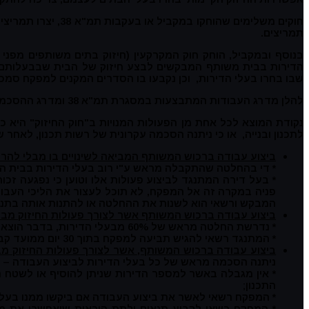
חוקים משלימים שה
תמריצים.
הדירות בבית משותף המבקשים לבצע חיזוק של הבית שבבעלותם. 
שבו בחרו בעלי הדירות, וכן נקבעו בו הסדרים המקנים למפקח סמכ
להלן מדרג העבודות המתבצעות במסגרת תמ"א 38 ומדרג ההסכמה הדרושה לביצוע העבודה הנבחרת:
לתכנון ובנייה, או כי ניתנה הסכמה עקרונית של רשות תכנון, לאחר
ביצוע עבודה ברכוש המשותף המביאה לשינויים בו מבלי להרחי
* די בהחלטה שהתקבלה מראש ע"י רוב בעלי הדירות בבית ה
פניה במקרה זה אל המפקח, לא תוכל לעצור את הליכי העב
המבקש ורשאי הוא לשנות את ההחלטה או להתנות אותה בתנאים
ביצוע עבודה ברכוש המשותף אשר לצורך פעולות החיזוק מבו
* נדרשת החלטה מראש של 60% מבעלי הדירות, בדבר הוצאת חלקים מן הרכוש המשותף והצמדתם לאותה דירה, וכן בדבר חלוקת זכויות הבניה הדרושות לביצוע העבודה.
* המתנגד רשאי להגיש תביעה למפקח בתוך 30 יום ממועד קבלת ההחלטה. יחולו הפעולות ודרך הדיון הקבועים בס"ק א' לעיל.
ביצוע עבודה ברכוש המשותף, אשר לצורך פעולות החיזוק מב
ניתנה הסכמה מראש של כל בעלי הדירות לביצוע העבודה –
התכנון;
* המפקח רשאי לאשר את ביצוע העבודה אם ביקשו ממנו בעלי דירות שבבעלותם 2/3 מן הדירות ו-2/3 מן הרכוש המשות
* המפקח רשאי לקבוע תנאים ולתת הוראות שיאפשרו את מימ