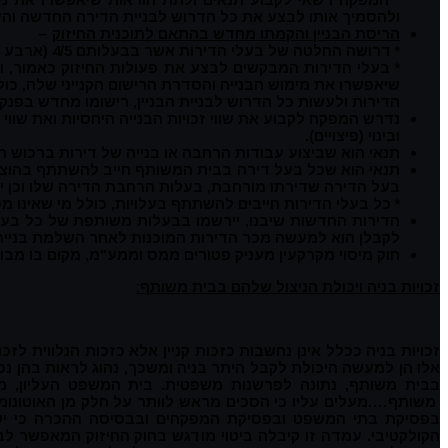
ולהסמיך אותו לבצע את כל הדרוש לבניית הדירה החדשה וה
הריסת הבניין והקמתו מחדש בהתאם לתוכנית החיזוק
–
* דרושה החלטה של בעלי הדירות אשר בבעלותם 4/5 (ארבע חמישיות) מן הדירות ו- 4/5 מן הרכוש המשותף צמוד להם.
* בעלי הדירות המבקשים לבצע את פעולות החיזוק כאמור, 
שיאפשרו את מימוש הבנייה והסדרת הרישום הקנייני שלה, כול
הדירות ולעשות כל הדרוש לבניית הבניין, רישומו מחדש בפנק
נדרש המפקח לקבוע את שווי זכויות הבנייה היחסיות ואת שווי
ובינוי (פיצויים).
תנאי הוא שביצוע עבודות הרחבה או בנייה של דירות ברכוש ה
תנאי הוא שכל בעל דירה בבית המשותף חייב להשתתף בהוצאות
בעל הדירה שדירתו מורחבת, בעלות הרחבת הדירה שלו וכן יש
* כל בעלי הדירות חייבים להשתתף בעלויות, כולל מי שאינו מ
הדירות החדשות שיבנו, יירשמו בבעלות משותפת של כל בעל
לקבלן הוא למעשה מכר הדירות המוכנות לאחר השלמת בנייתן
חוק מיסוי מקרקעין מעניק פטורים ממס וממע"מ, מקום בו מב
זכויות בניה ויכולת הניצול שלהם בבית משותף:
זכויות בניה ככלל אינן נחשבות כזכות קניין אלא כזכות הנלווית לזכ
אלו הן למעשה היכולת לקבל היתר בניה ומשכך, נהוג לראות בהן נכס
משותף….מעלים עליו כי הסכים מראש לוותר על חלק מן האוטונומי
בפסיקת בתי המשפט ובפסיקת המפקחים ובבסיסה ההכרה כי יש ל