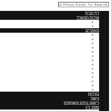
דף הבית
אודות המשרד
תחומי התמחות
אודות עורכת דין עדה פרנקל
מאמרים
נושאים המשפיעים על ערך דירה בבית משותף – שמאו
שדרוג מתקנים בבית משותף
רכישת דירה ורישום זכויות
הליכי רישום זכויות
תפקידי ועד הבית וסמכויותיו
אחריות אישית של חבר נציגות
מעמדה של הצמדה שלא נרשמה
תשריט בית משותף
ניצול זכויות בניה בבית דו משפחתי
חובת החברה הקבלנית לשאת בהוצאות ההחזקה של דירו
תוספת בניה בבית משותף כשאחד השכנים מסרב להש
אפשרויות העומדות בפני בעלי הדירות לשיפוץ בדרך של 
מרחב מגורים מוסדר-השוואה בין ארה"ב לישראל
רכישת נדלן בארצות הברית-נתונים לבדיקה
בוררות
גישור
רישום בתים משותפים
פסקי דין