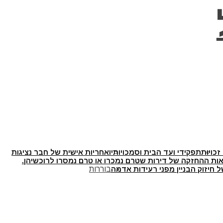
זכויות
תפקידי ועד הבית וסמכויותיו
אחריות אישית של חבר נציגות
ת ההחזקה של דירות שטרם נמכרו או טרם נמסרו לרוכשיהן.
 חיזוק הבניין מפני רעידות אדמה
בוררות