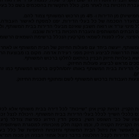
עברת הזכויות בה לאחר מכן, כולל התקשרות בהסכמים בשם כל בעל
ובהעדר הסכמה של כל בעלי הדירות, יפנו למפקח לאישור העבודה.
ל מינוי עו"ד או רואה חשבון שאינם מבעלי הדירות בבית המשותף, 
ס הבתים המשותפים והעברת הזכויות בדירות שנבנו.
 הפיצוי, עליו לפנות לשמאי מקרקעין הנכלל ברשימת השמאים הרשומי
משותף, ייעשה ביחד עם פעולות החיזוק של הבית המשותף או לאחריו
 הדרושות לביצוע חיזוק מפני רעידת אדמה. מקום בו מבוצעת הרחבה
א בעלויות חיזוק הבניין בהתאם לחלקו ברכוש המשותף.
סכים מראש לביצוע פעולות החיזוק.
י הדירות בבית המשותף באותו יחס/חלקים ברכוש המשותף כמו זה ה
).
וצעות העבודות ברכוש המשותף לשם ומתוקף תוכנית החיזוק.
ות הקניין. זכויות קניין אינן "שייכות" לכל דירה בבית משותף אלא ל
 כלכלי השייך לכלל בעלי הדירות בבית המשותף. היכולת לנצל זכויו
ה הקניינית הקנויה לו, וכמו הקנה חלק מזכויותיו למסגרת השיתו
אפשר את ניהול הבית המשותף והזכויות היחסיות של כלל בעלי