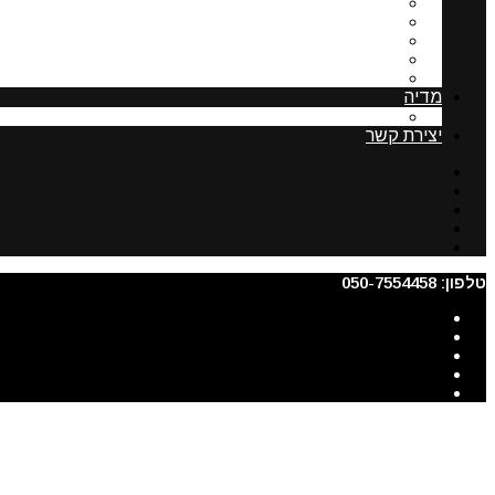
פסיקה בנושא תשלום לועד הבית
שימוש ברכוש משותף
מעליות בבית משותף
נציגות ותפקידיה
ניצול זכויות בניה בבית דו משפחתי
מדיה
תקצירים מהסדנא לרישום בתים משותפים
יצירת קשר
טלפון: 050-7554458