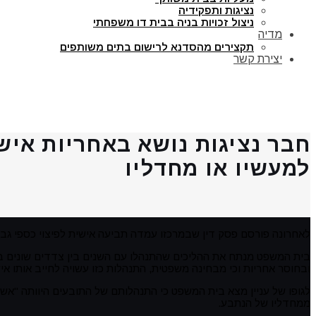
נציגות ותפקידיה
ניצול זכויות בניה בבית דו משפחתי
מדיה
תקצירים מהסדנא לרישום בתים משותפים
יצירת קשר
חבר נציגות נושא באחריות איש
למעשיו או מחדליו
לאחרונה פורסם פסק דין שבמרכזו עמדה תביעה אישית לפיצוי כספי גבוה
בית המשפט מנתח את ההליכים שהתנהלו עם השנים בין צדדים שונים בב
ובחוסר אחריות
וכי מבחינה משפטית, התנהלות כזו עשויה לחייב אותו א
לגופו של עניין מצא בית המשפט כי התנהלותם של התובעים היוותה "אשם
ממחדליו של הנתבע.