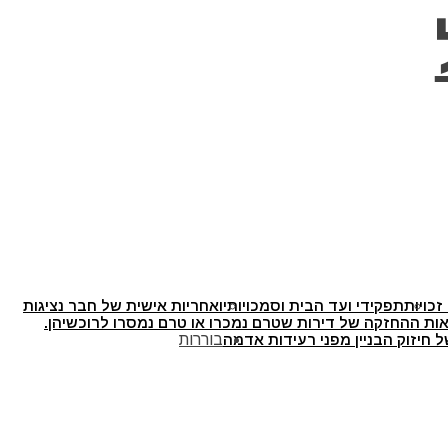
זכויות
תפקידי ועד הבית וסמכויותיו
אחריות אישית של חבר נציגות
ת ההחזקה של דירות שטרם נמכרו או טרם נמסרו לרוכשיהן.
 חיזוק הבניין מפני רעידות אדמה
בוררות