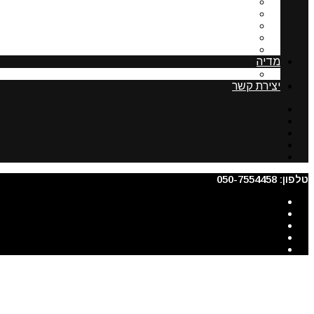
פסיקה בנושא תשלום לועד הבית
שימוש ברכוש משותף
מעליות בבית משותף
נציגות ותפקידיה
ניצול זכויות בניה בבית דו משפחתי
מדיה
תקצירים מהסדנא לרישום בתים משותפים
יצירת קשר
טלפון: 050-7554458