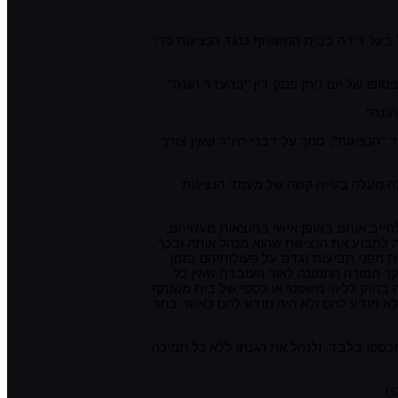
בעל דירה בבית המשותף כנגד הנציגות כדי
ופו של יום ניתן פסק דין "בהעדר הגנה".
גנה".
"הנציגות", סמך על דברי היו"ר שאין צורך
לה מעלה בעייה קשה של מעמד הנציגות
חייב אותם באופן אישי בתוצאות מעשיהם,
ה לתבוע את הנציגות שהוא מנהל אותה ובכך
ת מפני תביעות נגדם על פעולותיהם בזמן
קר חמורה התמונה לאור העובדה שאין כל
ה בחוק לליווי משפטי או כספי של בית משותף.
 לא מודע להם ולא היה מודע להם כאשר בחר
כספו בלבד, ולנהל את הגנתו ללא כל תמיכה