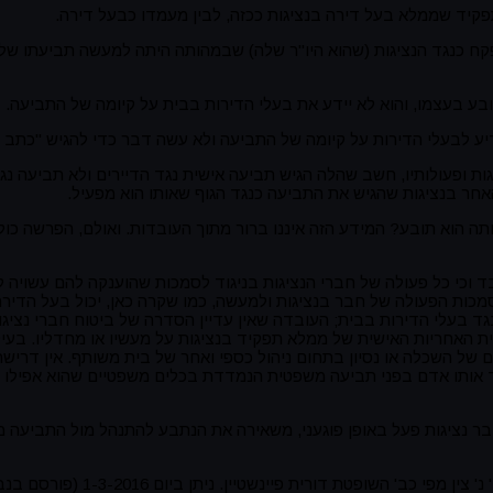
קיד שממלא בעל דירה בנציגות ככזה, לבין מעמדו כבעל דירה.
קח כנגד הנציגות (שהוא היו"ר שלה) שבמהותה היתה למעשה תביעתו של 
ע בעצמו, והוא לא יידע את בעלי הדירות בבית על קיומה של התביעה. בס
יע לבעלי הדירות על קיומה של התביעה ולא עשה דבר כדי להגיש "כתב ה
ות ופעולותיו, חשב שהלה הגיש תביעה אישית נגד הדיירים ולא תביעה נגד 
חר בנציגות שהגיש את התביעה כנגד הגוף שאותו הוא מפעיל.
תה הוא תובע? המידע הזה איננו ברור מתוך העובדות. ואולם, הפרשה כו
וכי כל פעולה של חברי הנציגות בניגוד לסמכות שהוענקה להם עשויה ל
סמכות הפעולה של חבר בנציגות ולמעשה, כמו שקרה כאן, יכול בעל הדיר
ד בעלי הדירות בבית; העובדה שאין עדיין הסדרה של ביטוח חברי נציגו
יית האחריות האישית של ממלא תפקיד בנציגות על מעשיו או מחדליו. בעי
ום של השכלה או נסיון בתחום ניהול כספי ואחר של בית משותף. אין דריש
עומד אותו אדם בפני תביעה משפטית הנמדדת בכלים משפטיים שהוא אפילו
בר נציגות פעל באופן פוגעני, משאירה את הנתבע להתנהל מול התביעה מ