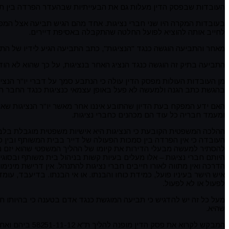
העובדות שבפסק הדין מעלות גם את הבעייתיות שבהעדר הפרדה בין תפ
בעובדות המקרה היו שני חברי נציגות. אחד מהם הגיש תביעה אצל המפ
לחייב אותה להוציא לפועל החלטה שהתקבלה באסיפת דיירים.
מאחר והתביעה הוגשה כנגד "הנציגות", כתב התביעה הגיע לידיו של התוב
התביעה בתיק זה הוגשה כנגד הנציג האחר בנציגות, על כך שהוא לא הוד
מן העובדות העולות מפסק הדין עולה כי הנתבע סמך על דברי יו"ר הנציג
בהגשת כתב הגנה ולמעשה לא פעל באופן עצמאי כנציגות כנגד החבר הא
האם ידע המפקח בעת הדיון שהתובע איננו אחר מאשר יו"ר הנציגות שאו
ומעמד חבריה כל עוד הם מכהנים כחברי נציגות.
ההלכה המשפטית הקובעת כי הנציגות היא אישיות משפטית מוגבלת בלבד 
העובדה כי אין הפרדה בין סמכות הפעולה של דייר בבית המשותף ובין 
להסתיר למעשה מבעלי הדירות את קיומו של ההליך המשפטי שהוא יזם נג
היותם חברי נציגות – אלו מעלים בעיות קשות בניהול בית משותף ובסוג
הדרכה ואין מתווה לאורו חייבים חברי נציגות להתנהל. אין דרישת מינימ
איש הישר בעיניו פועל, כמידת כוחו והבנתו. או אי הבנתו. בדיעבד, 
לפעול או לא לפעול.
מעל כל זה יש להדגיש כי תביעה המוגשת כנגד אדם בטענה כי בהיותו ח
שהיא.
המבקש לקרוא את פסק הדין מופנה להליך
ת"א 58251-11-12 ביהם ואח' נ' צין מפי כב' השופטת דורית פיינשטיין. ניתן ביום 1-3-2016 (פורסם בנבו).