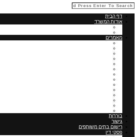
דף הבית
אודות המשרד
תחומי התמחות
אודות עורכת דין עדה פרנקל
מאמרים
נושאים המשפיעים על ערך דירה בבית משותף – שמאו
שדרוג מתקנים בבית משותף
רכישת דירה ורישום זכויות
הליכי רישום זכויות
תפקידי ועד הבית וסמכויותיו
אחריות אישית של חבר נציגות
מעמדה של הצמדה שלא נרשמה
תשריט בית משותף
ניצול זכויות בניה בבית דו משפחתי
חובת החברה הקבלנית לשאת בהוצאות ההחזקה של דירו
תוספת בניה בבית משותף כשאחד השכנים מסרב להש
אפשרויות העומדות בפני בעלי הדירות לשיפוץ בדרך של 
מרחב מגורים מוסדר-השוואה בין ארה"ב לישראל
רכישת נדלן בארצות הברית-נתונים לבדיקה
בוררות
גישור
רישום בתים משותפים
פסקי דין