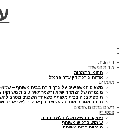
ע
דף הבית
אודות המשרד
תחומי התמחות
אודות עורכת דין עדה פרנקל
מאמרים
נושאים המשפיעים על ערך דירה בבית משותף – שמאו
מעמדה של הצמדה שלא נרשמה
תשריט בית משותף
ניצ
תוספת בניה בבית משותף כשאחד השכנים מסרב להש
מרחב מגורים מוסדר-השוואה בין ארה"ב לישראל
רכישת
רישום בתים משותפים
פסקי דין
פסיקה בנושא תשלום לועד הבית
שימוש ברכוש משותף
מעליות בבית משותף