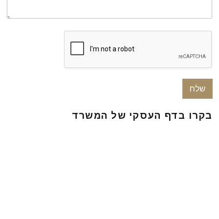
ת
ו
כ
ן
ה
פ
נ
י
ה
שלח
בקרו בדף העסקי של המשרד