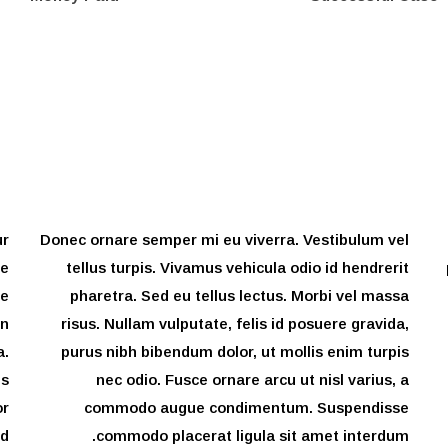
ur
Donec ornare semper mi eu viverra. Vestibulum vel
ue
tellus turpis. Vivamus vehicula odio id hendrerit
ae
pharetra. Sed eu tellus lectus. Morbi vel massa
in
risus. Nullam vulputate, felis id posuere gravida,
a.
purus nibh bibendum dolor, ut mollis enim turpis
is
nec odio. Fusce ornare arcu ut nisl varius, a
or
commodo augue condimentum. Suspendisse
id
commodo placerat ligula sit amet interdum.