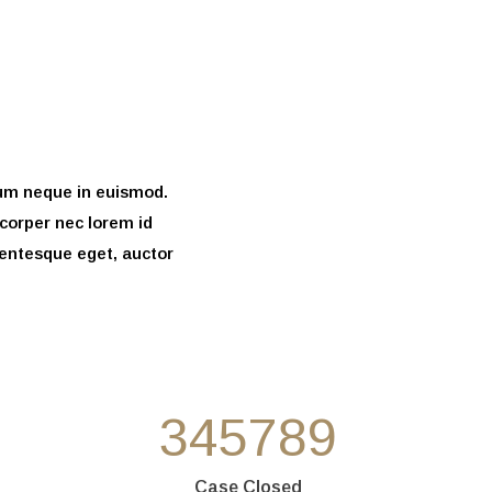
ium neque in euismod.
corper nec lorem id
lentesque eget, auctor
345789
Case Closed