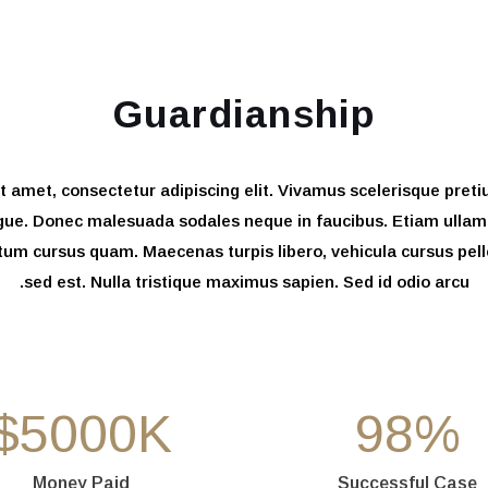
Guardianship
t amet, consectetur adipiscing elit. Vivamus scelerisque pret
ue. Donec malesuada sodales neque in faucibus. Etiam ullam
um cursus quam. Maecenas turpis libero, vehicula cursus pel
sed est. Nulla tristique maximus sapien. Sed id odio arcu.
$
5000
K
98
%
Money Paid
Successful Case