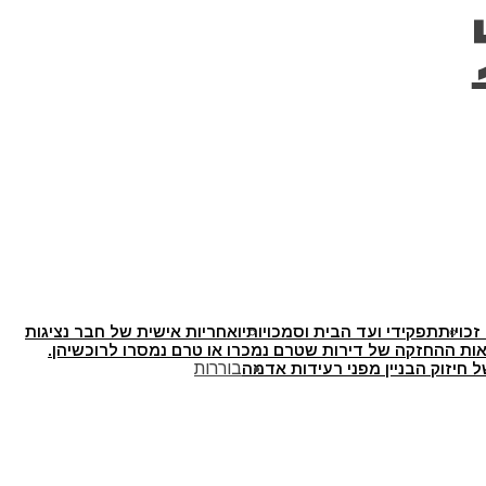
זכויות
תפקידי ועד הבית וסמכויותיו
אחריות אישית של חבר נציגות
ת ההחזקה של דירות שטרם נמכרו או טרם נמסרו לרוכשיהן.
 חיזוק הבניין מפני רעידות אדמה
בוררות