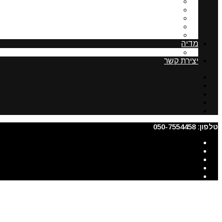
פסיקה בנושא תשלום לועד הבית
שימוש ברכוש משותף
מעליות בבית משותף
נציגות ותפקידיה
ניצול זכויות בניה בבית דו משפחתי
מדיה
תקצירים מהסדנא לרישום בתים משותפים
יצירת קשר
טלפון: 050-7554458