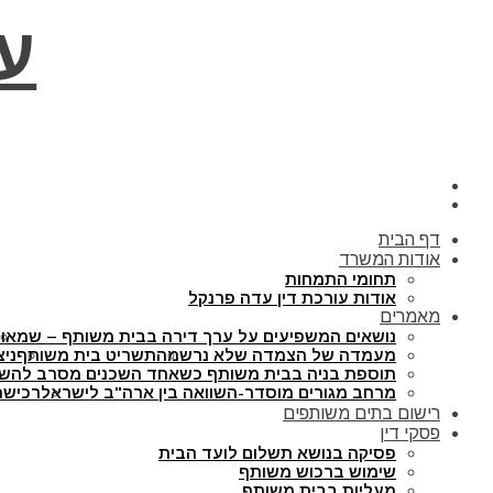
ע
דף הבית
אודות המשרד
תחומי התמחות
אודות עורכת דין עדה פרנקל
מאמרים
נושאים המשפיעים על ערך דירה בבית משותף – שמאו
מעמדה של הצמדה שלא נרשמה
תשריט בית משותף
ניצ
תוספת בניה בבית משותף כשאחד השכנים מסרב להש
מרחב מגורים מוסדר-השוואה בין ארה"ב לישראל
רכישת
רישום בתים משותפים
פסקי דין
פסיקה בנושא תשלום לועד הבית
שימוש ברכוש משותף
מעליות בבית משותף