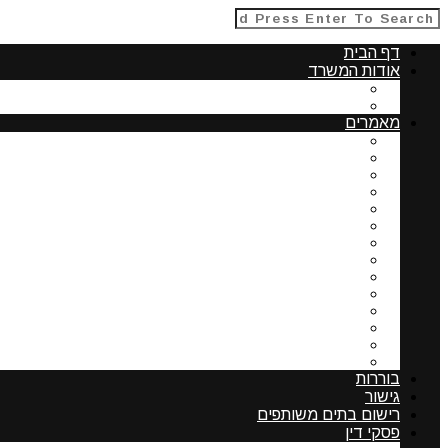
דף הבית
אודות המשרד
תחומי התמחות
אודות עורכת דין עדה פרנקל
מאמרים
נושאים המשפיעים על ערך דירה בבית משותף – שמאו
שדרוג מתקנים בבית משותף
רכישת דירה ורישום זכויות
הליכי רישום זכויות
תפקידי ועד הבית וסמכויותיו
אחריות אישית של חבר נציגות
מעמדה של הצמדה שלא נרשמה
תשריט בית משותף
ניצול זכויות בניה בבית דו משפחתי
חובת החברה הקבלנית לשאת בהוצאות ההחזקה של דירו
תוספת בניה בבית משותף כשאחד השכנים מסרב להש
אפשרויות העומדות בפני בעלי הדירות לשיפוץ בדרך של 
מרחב מגורים מוסדר-השוואה בין ארה"ב לישראל
רכישת נדלן בארצות הברית-נתונים לבדיקה
בוררות
גישור
רישום בתים משותפים
פסקי דין