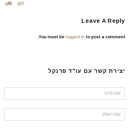
0
0
0
0
0
0
0
0
0
0
Leave A Reply
You must be
logged in
to post a comment.
יצירת קשר עם עו"ד פרנקל
ש
ם
פ
ר
ש
ט
ם
י
ה
*
ע